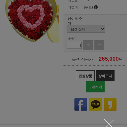
배송비
(무료)
케이크 추
가
수량
265,000
옵션 적용가
원
관심상품
장바구니
구매하기