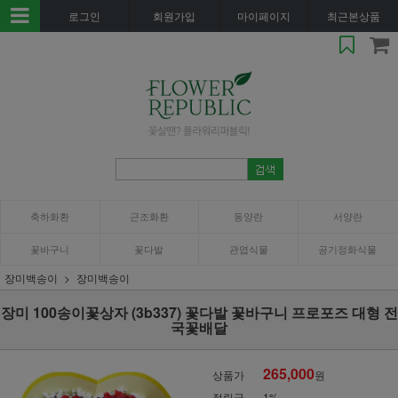
로그인
회원가입
마이페이지
최근본상품
축하화환
근조화환
동양란
서양란
꽃바구니
꽃다발
관엽식물
공기정화식물
장미백송이
장미백송이
장미 100송이꽃상자 (3b337) 꽃다발 꽃바구니 프로포즈 대형 전
국꽃배달
265,000
상품가
원
적립금
1%