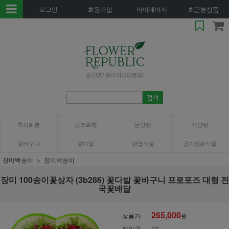
로그인
회원가입
마이페이지
최근본상품
축하화환
근조화환
동양란
서양란
꽃바구니
꽃다발
관엽식물
공기정화식물
장미백송이
장미백송이
장미 100송이꽃상자 (3b286) 꽃다발 꽃바구니 프로포즈 대형 전
국꽃배달
265,000
상품가
원
적립금
1%