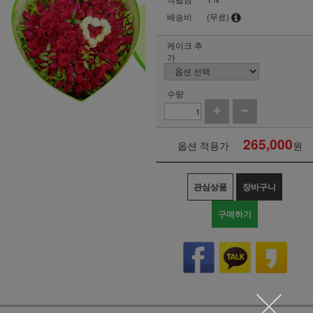
배송비
(무료)
케이크 추
가
수량
265,000
옵션 적용가
원
관심상품
장바구니
구매하기