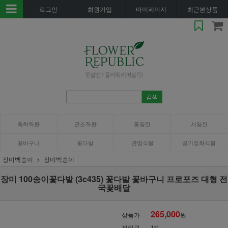
로그인
회원가입
마이페이지
최근본상품
축하화환
근조화환
동양란
서양란
꽃바구니
꽃다발
관엽식물
공기정화식물
장미백송이
장미백송이
장미 100송이꽃다발 (3c435) 꽃다발 꽃바구니 프로포즈 대형 전
국꽃배달
265,000
상품가
원
적립금
1%