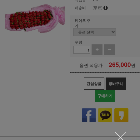
배송비
(무료)
케이크 추
가
수량
265,000
옵션 적용가
원
관심상품
장바구니
구매하기