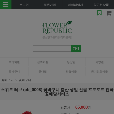
로그인
회원가입
마이페이지
최근본상품
축하화환
근조화환
동양란
서양란
꽃바구니
꽃다발
관엽식물
공기정화식물
꽃바구니
꽃바구니
스위트 러브 (pb_0008) 꽃바구니 출산 생일 선물 프로포즈 전국
꽃배달서비스
65,000
상품가
원
적립금
1%