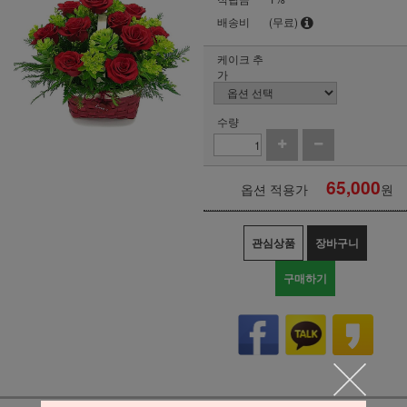
배송비
(무료)
케이크 추
가
수량
65,000
옵션 적용가
원
관심상품
장바구니
구매하기