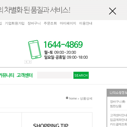
입
기업회원가입
장바구니
주문조회
마이페이지
이용안내
현재 위치
home
상품상세
>
장바구니 (
0
)
찜한상품
고객센터안
입금계좌안
카드결제조