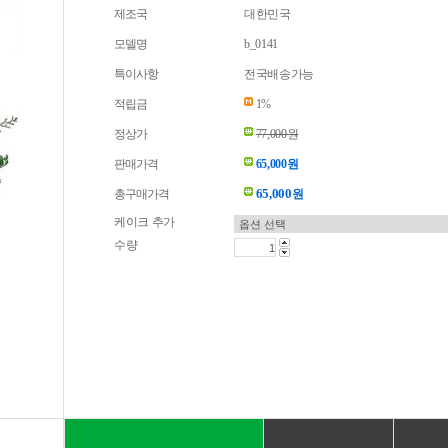
제조국
대한민국
모델명
b_0141
특이사항
전국배송가능
적립금
1%
정상가
77,000원
판매가격
65,000원
65,000
총구매가격
원
케이크 추가
수량