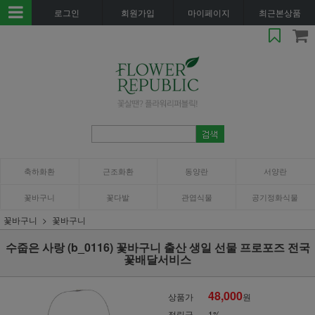
로그인
회원가입
마이페이지
최근본상품
축하화환
근조화환
동양란
서양란
꽃바구니
꽃다발
관엽식물
공기정화식물
꽃바구니
꽃바구니
수줍은 사랑 (b_0116) 꽃바구니 출산 생일 선물 프로포즈 전국
꽃배달서비스
48,000
상품가
원
적립금
1%