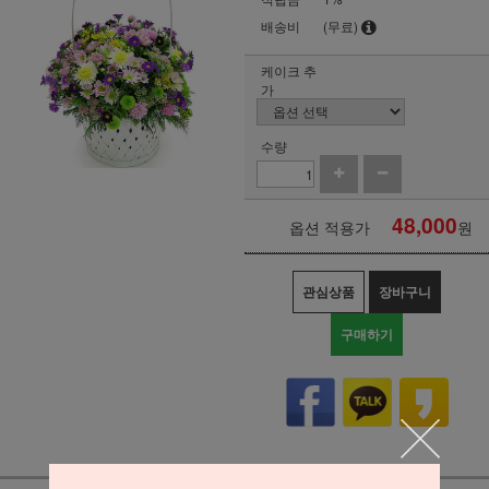
배송비
(무료)
케이크 추
가
수량
48,000
옵션 적용가
원
관심상품
장바구니
구매하기