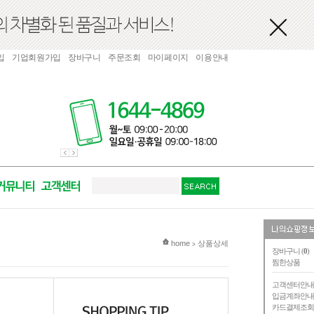
입
기업회원가입
장바구니
주문조회
마이페이지
이용안내
현재 위치
home
상품상세
>
장바구니 (
0
)
찜한상품
고객센터안
입금계좌안
카드결제조