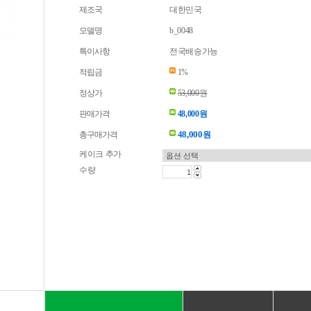
제조국
대한민국
모델명
b_0048
특이사항
전국배송가능
적립금
1%
정상가
53,000원
판매가격
48,000원
48,000
총구매가격
원
케이크 추가
수량