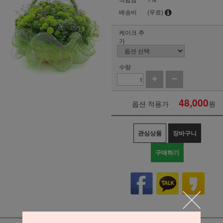
배송비
(무료)
케이크 추
가
수량
48,000
옵션 적용가
원
관심상품
장바구니
구매하기