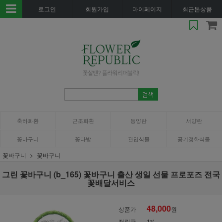
로그인
회원가입
마이페이지
최근본상품
축하화환
근조화환
동양란
서양란
꽃바구니
꽃다발
관엽식물
공기정화식물
꽃바구니
꽃바구니
그린 꽃바구니 (b_165) 꽃바구니 출산 생일 선물 프로포즈 전국
꽃배달서비스
48,000
상품가
원
적립금
1%