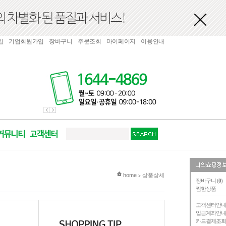
입
기업회원가입
장바구니
주문조회
마이페이지
이용안내
현재 위치
home
상품상세
>
장바구니 (
0
)
찜한상품
고객센터안
입금계좌안
카드결제조