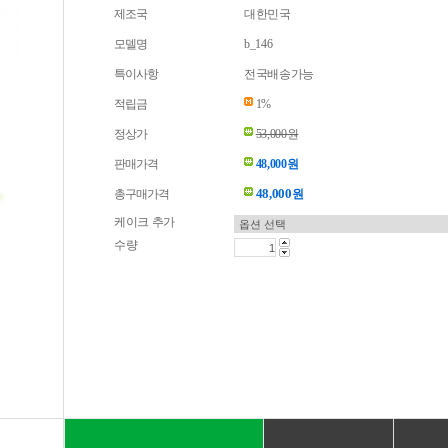
제조국
대한민국
모델명
b_146
특이사항
전국배송가능
적립금
1%
정상가
53,000원
판매가격
48,000원
48,000
총구매가격
원
케이크 추가
수량