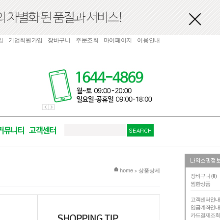
입
기업회원가입
장바구니
주문조회
마이페이지
이용안내
현재 위치
home
상품상세
>
장바구니 (
0
)
찜한상품
고객센터안
입금계좌안
카드결제조