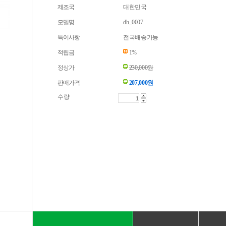
제조국
대한민국
모델명
dh_0007
특이사항
전국배송가능
적립금
1%
정상가
230,000원
판매가격
207,000
원
수량