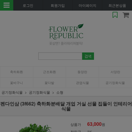
로그인
회원가입
마이페이지
최근본상품
축하화환
근조화환
동양란
서양란
꽃바구니
꽃다발
관엽식물
공기정화식물
공기정화식물
공기정화식물
소형
펜다인삼 (3f662) 축하화분배달 개업 거실 선물 집들이 인테리어
식물
63,000
상품가
원
적립금
1%