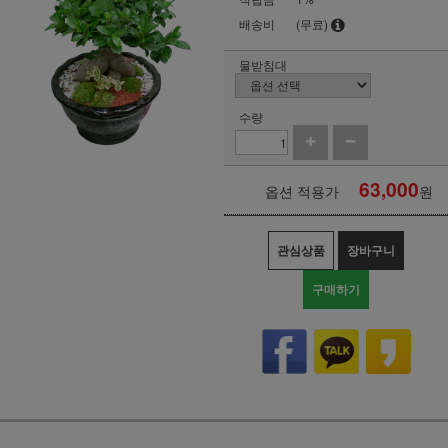
배송비
(무료)
물받침대
수량
63,000
옵션 적용가
원
관심상품
장바구니
구매하기