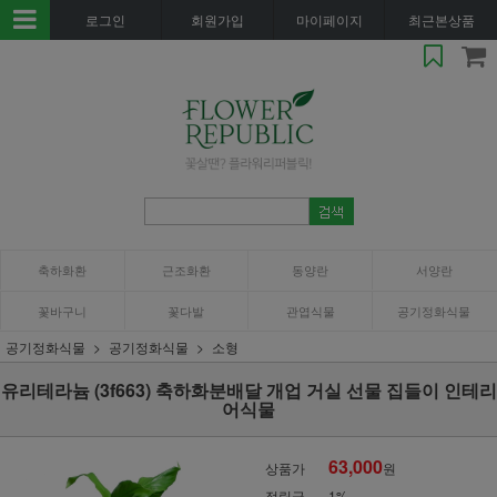
로그인
회원가입
마이페이지
최근본상품
축하화환
근조화환
동양란
서양란
꽃바구니
꽃다발
관엽식물
공기정화식물
공기정화식물
공기정화식물
소형
유리테라늄 (3f663) 축하화분배달 개업 거실 선물 집들이 인테리
어식물
63,000
상품가
원
적립금
1%