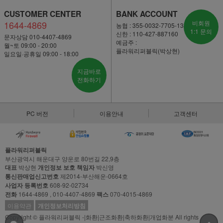
CUSTOMER CENTER
BANK ACCOUNT
1644-4869
비회원
농협 : 355-0032-7705-13
1:1 문의
신한 : 110-427-887160
문자상담 010-4407-4869
예금주 :
월~토 09:00 - 20:00
플라워리퍼블릭(박상현)
일요일·공휴일 09:00 - 18:00
지금바로
전화하기
PC 버전
이용안내
고객센터
플라워리퍼블릭
부산광역시 해운대구 양운로 80번길 22,9층
대표
박상현
개인정보 보호 책임자
박신영
통신판매업신고번호
제2014-부산해운-0664호
사업자 등록번호
608-92-02734
전화
1644-4869 , 010-4407-4869
팩스
070-4015-4869
이용약관
개인정보처리방침
Copyright © 플라워리퍼블릭 -|화환|근조화환|축하화환|개업화분 All rights