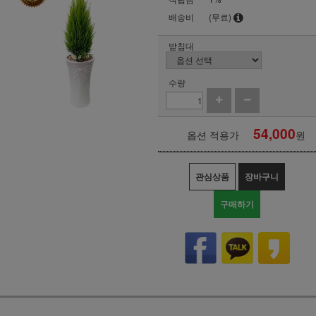
배송비
(무료)
받침대
수량
54,000
옵션 적용가
원
관심상품
장바구니
구매하기