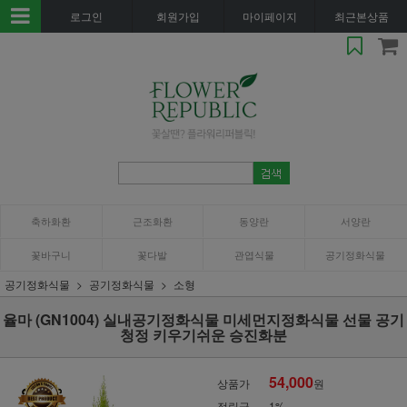
로그인
회원가입
마이페이지
최근본상품
축하화환
근조화환
동양란
서양란
꽃바구니
꽃다발
관엽식물
공기정화식물
공기정화식물
공기정화식물
소형
율마 (GN1004) 실내공기정화식물 미세먼지정화식물 선물 공기
청정 키우기쉬운 승진화분
54,000
상품가
원
적립금
1%