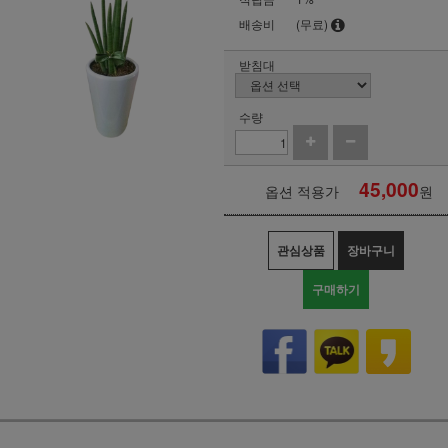
배송비
(무료)
받침대
수량
45,000
옵션 적용가
원
관심상품
장바구니
구매하기