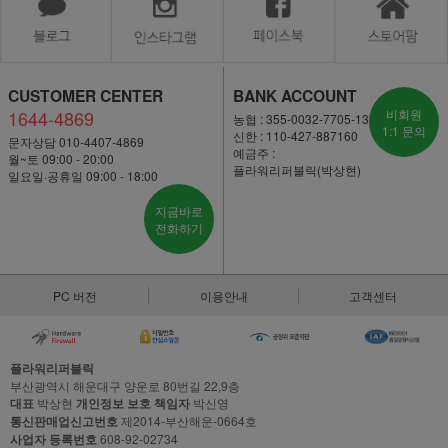
CUSTOMER CENTER
BANK ACCOUNT
1644-4869
비회원
농협 : 355-0032-7705-13
1:1 문의
신한 : 110-427-887160
문자상담 010-4407-4869
예금주 :
월~토 09:00 - 20:00
플라워리퍼블릭(박상현)
일요일·공휴일 09:00 - 18:00
지금바로
전화하기
PC 버전
이용안내
고객센터
플라워리퍼블릭
부산광역시 해운대구 양운로 80번길 22,9층
대표
박상현
개인정보 보호 책임자
박신영
통신판매업신고번호
제2014-부산해운-0664호
사업자 등록번호
608-92-02734