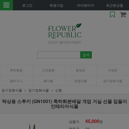
로그인
회원가입
마이페이지
최근본상품
축하화환
근조화환
동양란
서양란
꽃바구니
꽃다발
관엽식물
공기정화식물
공기정화식물
공기정화식물
소형
탁상용 스투키 (GN1001) 축하화분배달 개업 거실 선물 집들이
인테리어식물
45,000
상품가
원
적립금
1%