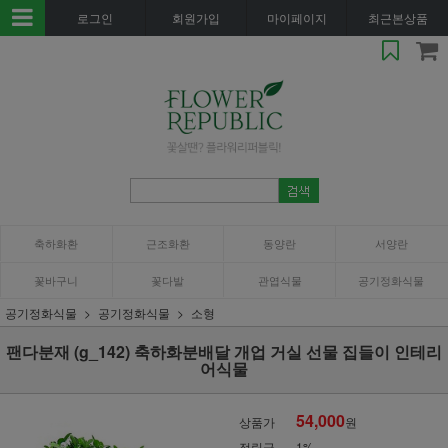
로그인
회원가입
마이페이지
최근본상품
축하화환
근조화환
동양란
서양란
꽃바구니
꽃다발
관엽식물
공기정화식물
공기정화식물
공기정화식물
소형
팬다분재 (g_142) 축하화분배달 개업 거실 선물 집들이 인테리
어식물
54,000
상품가
원
적립금
1%