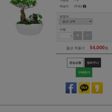
배송비
(무료)
받침대
수량
54,000
옵션 적용가
원
관심상품
장바구니
구매하기