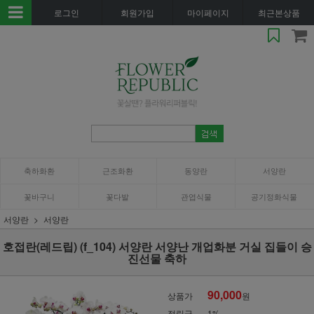
로그인
회원가입
마이페이지
최근본상품
축하화환
근조화환
동양란
서양란
꽃바구니
꽃다발
관엽식물
공기정화식물
서양란
서양란
호접란(레드립) (f_104) 서양란 서양난 개업화분 거실 집들이 승
진선물 축하
90,000
상품가
원
적립금
1%