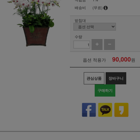
배송비
(무료)
받침대
수량
90,000
옵션 적용가
원
관심상품
장바구니
구매하기