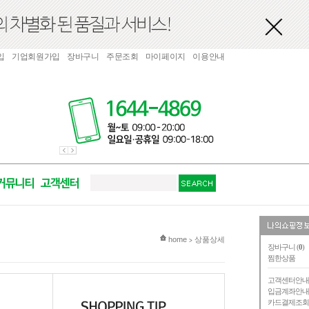
입
기업회원가입
장바구니
주문조회
마이페이지
이용안내
현재 위치
home
상품상세
>
장바구니 (
0
)
찜한상품
고객센터안
입금계좌안
카드결제조