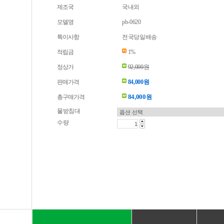
제조국
국내외
모델명
pb-0620
특이사항
전국당일배송
적립금
1%
정상가
92,000원
판매가격
84,000원
84,000
총구매가격
원
물받침대
수량