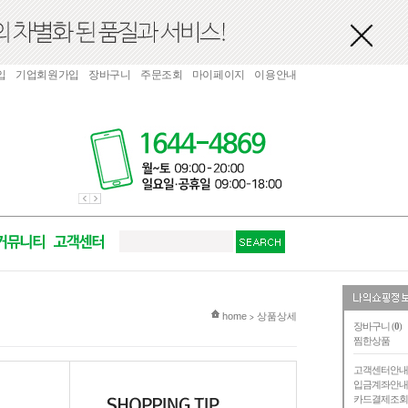
입
기업회원가입
장바구니
주문조회
마이페이지
이용안내
현재 위치
home
상품상세
>
장바구니 (
0
)
찜한상품
고객센터안
입금계좌안
카드결제조