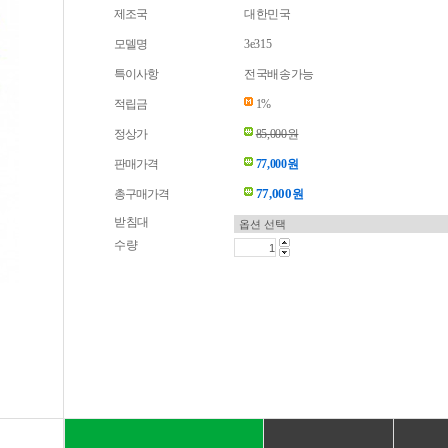
제조국
대한민국
모델명
3e315
특이사항
전국배송가능
적립금
1%
정상가
85,000원
판매가격
77,000원
77,000
총구매가격
원
받침대
수량