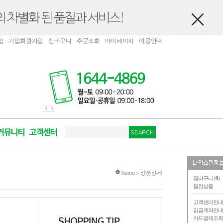
입
기업회원가입
장바구니
주문조회
마이페이지
이용안내
현재 위치
home
상품상세
>
장바구니 (
0
)
찜한상품
고객센터안
입금계좌안
카드결제조