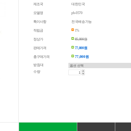
제조국
대한민국
모델명
pb-0570
특이사항
전국배송가능
적립금
1%
정상가
85,000원
판매가격
77,000원
77,000
총구매가격
원
받침대
수량