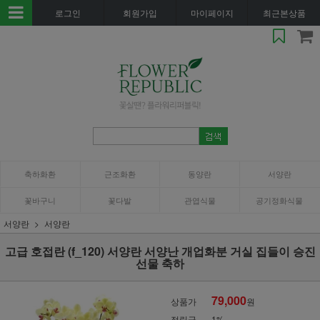
로그인
회원가입
마이페이지
최근본상품
축하화환
근조화환
동양란
서양란
꽃바구니
꽃다발
관엽식물
공기정화식물
서양란
서양란
고급 호접란 (f_120) 서양란 서양난 개업화분 거실 집들이 승진
선물 축하
79,000
상품가
원
적립금
1%