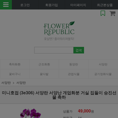
로그인
회원가입
마이페이지
최근본상품
축하화환
근조화환
동양란
서양란
꽃바구니
꽃다발
관엽식물
공기정화식물
서양란
서양란
미니호접 (3e306) 서양란 서양난 개업화분 거실 집들이 승진선
물 축하
49,000
상품가
원
적립금
1%