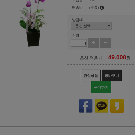
배송비
(무료)
받침대
수량
49,000
옵션 적용가
원
관심상품
장바구니
구매하기