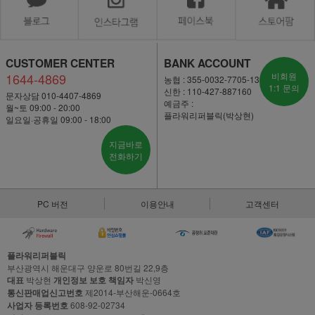
CUSTOMER CENTER
BANK ACCOUNT
1644-4869
비회원
농협 : 355-0032-7705-13
1:1 문의
신한 : 110-427-887160
문자상담 010-4407-4869
예금주 :
월~토 09:00 - 20:00
플라워리퍼블릭(박상현)
일요일·공휴일 09:00 - 18:00
지금바로
전화하기
PC 버전
이용안내
고객센터
플라워리퍼블릭
부산광역시 해운대구 양운로 80번길 22,9층
대표
박상현
개인정보 보호 책임자
박신영
통신판매업신고번호
제2014-부산해운-0664호
사업자 등록번호
608-92-02734