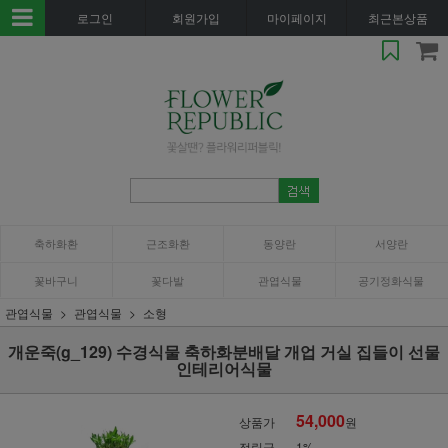
로그인
회원가입
마이페이지
최근본상품
축하화환
근조화환
동양란
서양란
꽃바구니
꽃다발
관엽식물
공기정화식물
관엽식물
관엽식물
소형
개운죽(g_129) 수경식물 축하화분배달 개업 거실 집들이 선물
인테리어식물
54,000
상품가
원
적립금
1%