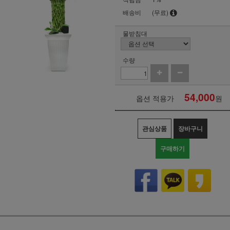
배송비
(무료)
물받침대
수량
54,000
옵션 적용가
원
관심상품
장바구니
구매하기