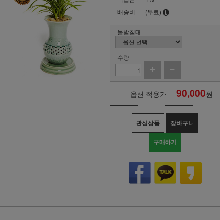
배송비
(무료)
물받침대
수량
90,000
옵션 적용가
원
관심상품
장바구니
구매하기