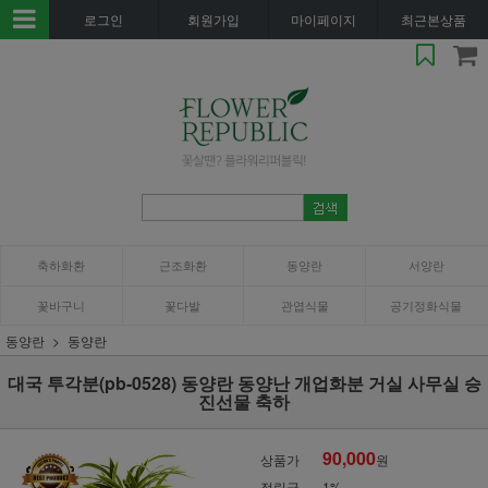
로그인
회원가입
마이페이지
최근본상품
축하화환
근조화환
동양란
서양란
꽃바구니
꽃다발
관엽식물
공기정화식물
동양란
동양란
대국 투각분(pb-0528) 동양란 동양난 개업화분 거실 사무실 승
진선물 축하
90,000
상품가
원
적립금
1%