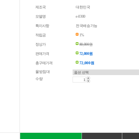
제조국
대한민국
모델명
e-0300
특이사항
전국배송가능
적립금
1%
정상가
80,000원
판매가격
72,000원
72,000
총구매가격
원
물받침대
수량