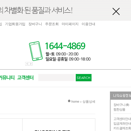
입
기업회원가입
장바구니
주문조회
마이페이지
이용안내
현재 위치
home
상품상세
>
장바구니 (
0
)
찜한상품
고객센터안
입금계좌안
카드결제조