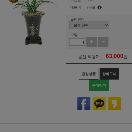
배송비
(무료)
물받침대
수량
63,000
옵션 적용가
원
관심상품
장바구니
구매하기