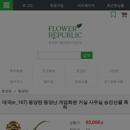
로그인
회원가입
마이페이지
최근본상품
축하화환
근조화환
동양란
서양란
꽃바구니
꽃다발
관엽식물
공기정화식물
동양란
동양란
대국(e_107) 동양란 동양난 개업화분 거실 사무실 승진선물 축
하
63,000
상품가
원
적립금
1%