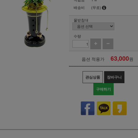
배송비
(무료)
물받침대
수량
63,000
옵션 적용가
원
관심상품
장바구니
구매하기