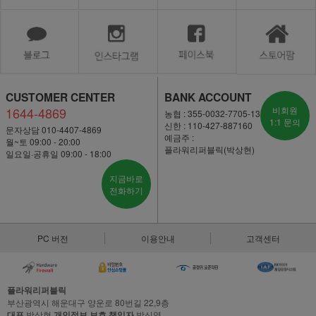
CUSTOMER CENTER
BANK ACCOUNT
1644-4869
비회원
농협 : 355-0032-7705-13
1:1 문의
신한 : 110-427-887160
문자상담 010-4407-4869
예금주 :
월~토 09:00 - 20:00
플라워리퍼블릭(박상현)
일요일·공휴일 09:00 - 18:00
지금바로
전화하기
PC 버전
이용안내
고객센터
플라워리퍼블릭
부산광역시 해운대구 양운로 80번길 22,9층
대표
박상현
개인정보 보호 책임자
박신영