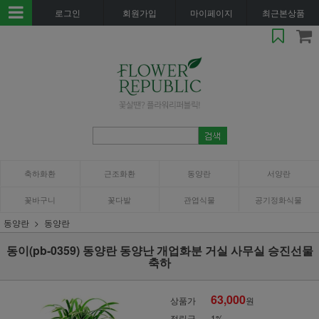
로그인
회원가입
마이페이지
최근본상품
축하화환
근조화환
동양란
서양란
꽃바구니
꽃다발
관엽식물
공기정화식물
동양란
동양란
동이(pb-0359) 동양란 동양난 개업화분 거실 사무실 승진선물
축하
63,000
상품가
원
적립금
1%