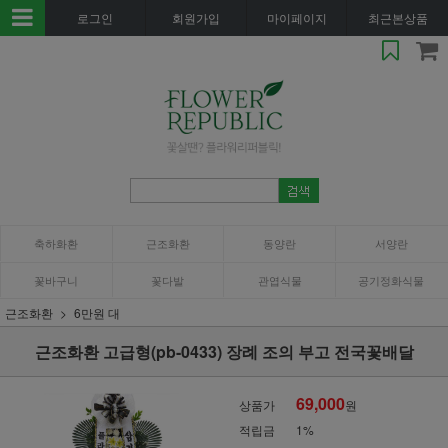
로그인
회원가입
마이페이지
최근본상품
축하화환
근조화환
동양란
서양란
꽃바구니
꽃다발
관엽식물
공기정화식물
근조화환
6만원 대
근조화환 고급형(pb-0433) 장례 조의 부고 전국꽃배달
69,000
상품가
원
적립금
1%