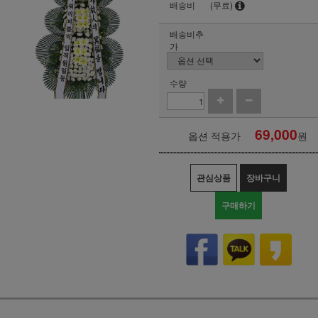
배송비
(무료)
배송비추
가
수량
69,000
옵션 적용가
원
관심상품
장바구니
구매하기