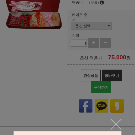
배송비
(무료)
케이크 추
가
수량
75,000
옵션 적용가
원
관심상품
장바구니
구매하기