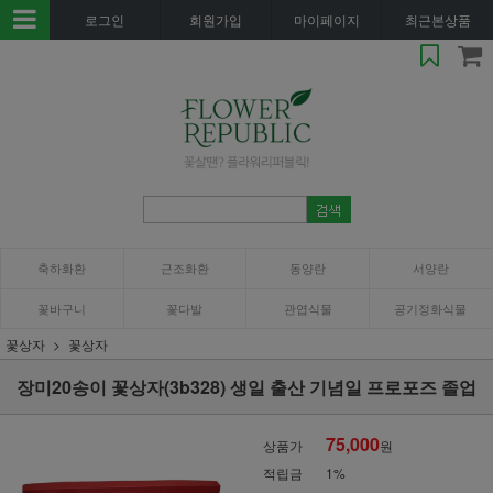
로그인
회원가입
마이페이지
최근본상품
축하화환
근조화환
동양란
서양란
꽃바구니
꽃다발
관엽식물
공기정화식물
꽃상자
꽃상자
장미20송이 꽃상자(3b328) 생일 출산 기념일 프로포즈 졸업
75,000
상품가
원
적립금
1%