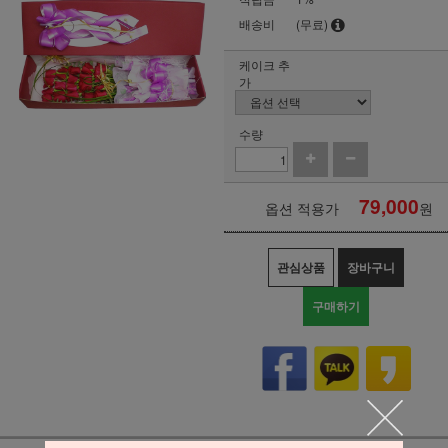
배송비
(무료)
케이크 추
가
수량
79,000
옵션 적용가
원
관심상품
장바구니
구매하기