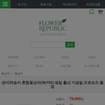
로그인
회원가입
마이페이지
최근본상품
축하화환
근조화환
동양란
서양란
꽃바구니
꽃다발
관엽식물
공기정화식물
꽃상자
꽃상자
장미25송이 혼합꽃상자(3b192) 생일 출산 기념일 프로포즈 졸
업
79,000
상품가
원
적립금
1%