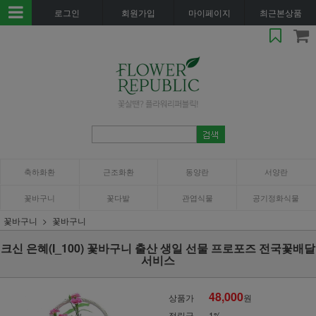
로그인
회원가입
마이페이지
최근본상품
축하화환
근조화환
동양란
서양란
꽃바구니
꽃다발
관엽식물
공기정화식물
꽃바구니
꽃바구니
크신 은혜(I_100) 꽃바구니 출산 생일 선물 프로포즈 전국꽃배달
서비스
48,000
상품가
원
적립금
1%