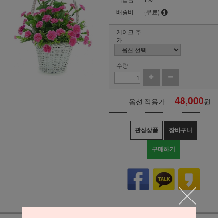
배송비
(무료)
케이크 추
가
수량
48,000
옵션 적용가
원
관심상품
장바구니
구매하기