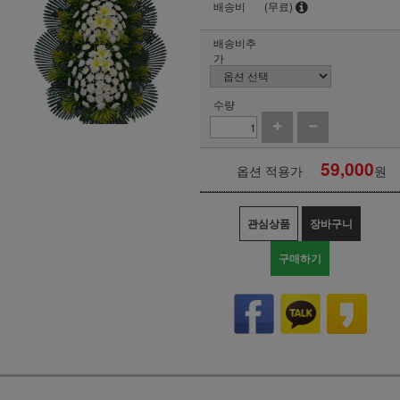
배송비
(무료)
배송비추
가
수량
59,000
옵션 적용가
원
관심상품
장바구니
구매하기