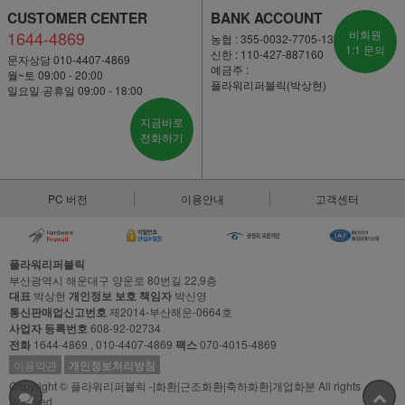
CUSTOMER CENTER
BANK ACCOUNT
1644-4869
비회원
농협 : 355-0032-7705-13
1:1 문의
신한 : 110-427-887160
문자상담 010-4407-4869
예금주 :
월~토 09:00 - 20:00
플라워리퍼블릭(박상현)
일요일·공휴일 09:00 - 18:00
지금바로
전화하기
PC 버전
이용안내
고객센터
플라워리퍼블릭
부산광역시 해운대구 양운로 80번길 22,9층
대표
박상현
개인정보 보호 책임자
박신영
통신판매업신고번호
제2014-부산해운-0664호
사업자 등록번호
608-92-02734
전화
1644-4869 , 010-4407-4869
팩스
070-4015-4869
이용약관
개인정보처리방침
Copyright © 플라워리퍼블릭 -|화환|근조화환|축하화환|개업화분 All rights
reserved.