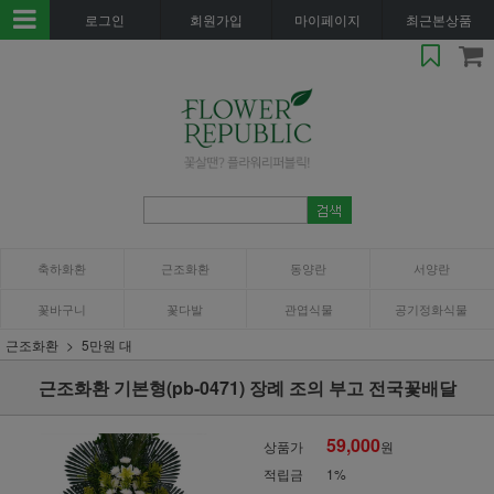
로그인
회원가입
마이페이지
최근본상품
축하화환
근조화환
동양란
서양란
꽃바구니
꽃다발
관엽식물
공기정화식물
근조화환
5만원 대
근조화환 기본형(pb-0471) 장례 조의 부고 전국꽃배달
59,000
상품가
원
적립금
1%