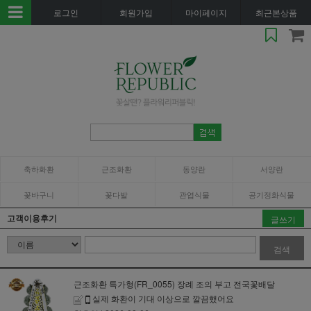
로그인
회원가입
마이페이지
최근본상품
축하화환
근조화환
동양란
서양란
꽃바구니
꽃다발
관엽식물
공기정화식물
고객이용후기
글쓰기
검색
근조화환 특가형(FR_0055) 장례 조의 부고 전국꽃배달
실제 화환이 기대 이상으로 깔끔했어요