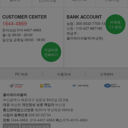
CUSTOMER CENTER
BANK ACCOUNT
1644-4869
비회원
농협 : 355-0032-7705-13
1:1 문의
신한 : 110-427-887160
문자상담 010-4407-4869
예금주 :
월~토 09:00 - 20:00
플라워리퍼블릭(박상현)
일요일·공휴일 09:00 - 18:00
지금바로
전화하기
PC 버전
이용안내
고객센터
플라워리퍼블릭
부산광역시 해운대구 양운로 80번길 22,9층
대표
박상현
개인정보 보호 책임자
박신영
통신판매업신고번호
제2014-부산해운-0664호
사업자 등록번호
608-92-02734
전화
1644-4869 , 010-4407-4869
팩스
070-4015-4869
이용약관
개인정보처리방침