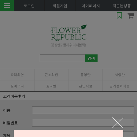
로그인
회원가입
마이페이지
최근본상품
축하화환
근조화환
동양란
서양란
꽃바구니
꽃다발
관엽식물
공기정화식물
고객이용후기
이름
비밀번호
제목