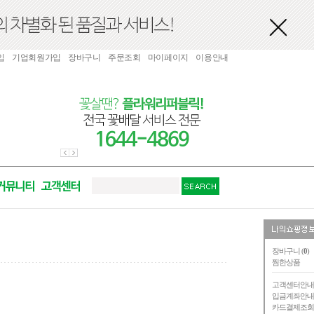
입
기업회원가입
장바구니
주문조회
마이페이지
이용안내
장바구니 (
0
)
찜한상품
고객센터안
입금계좌안
카드결제조