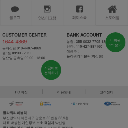
CUSTOMER CENTER
BANK ACCOUNT
1644-4869
비회원
농협 : 355-0032-7705-13
1:1 문의
신한 : 110-427-887160
문자상담 010-4407-4869
예금주 :
월~토 09:00 - 20:00
플라워리퍼블릭(박상현)
일요일·공휴일 09:00 - 18:00
지금바로
전화하기
PC 버전
이용안내
고객센터
플라워리퍼블릭
부산광역시 해운대구 양운로 80번길 22,9층
대표
박상현
개인정보 보호 책임자
박신영
통신판매업신고번호
제2014-부산해운-0664호