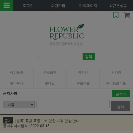
로그인
회원가입
마이페이지
최근본상품
축하화환
근조화환
동양란
서양란
꽃바구니
꽃다발
관엽식물
공기정화식물
공지사항
글쓰기
검색
공지
[필독] 꽃값 폭등으로 인한 가격 인상 안내
플라워리퍼블릭 | 2022-03-15