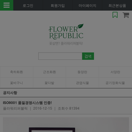
로그인
회원가입
마이페이지
최근본상품
축하화환
근조화환
동양란
서양란
꽃바구니
꽃다발
관엽식물
공기정화식물
공지사항
ISO9001 품질경영시스템 인증!
플라워리퍼블릭
|
2016-12-15
|
조회수 81394