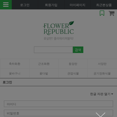
로그인
회원가입
마이페이지
최근본상품
축하화환
근조화환
동양란
서양란
꽃바구니
꽃다발
관엽식물
공기정화식물
로그인
한글 자판 열기