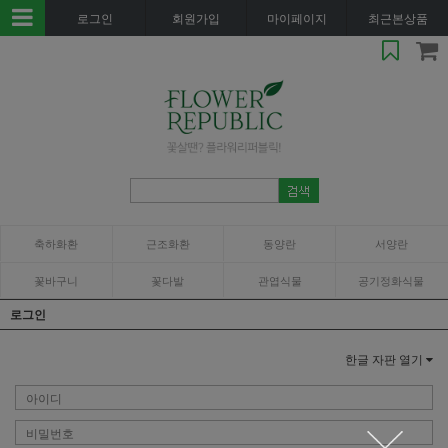
로그인
회원가입
마이페이지
최근본상품
축하화환
근조화환
동양란
서양란
꽃바구니
꽃다발
관엽식물
공기정화식물
로그인
한글 자판 열기