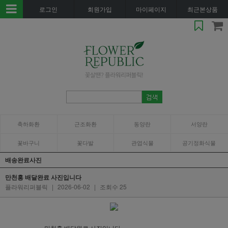
로그인
회원가입
마이페이지
최근본상품
축하화환
근조화환
동양란
서양란
꽃바구니
꽃다발
관엽식물
공기정화식물
배송완료사진
만천홍 배달완료 사진입니다
플라워리퍼블릭
|
2026-06-02
|
조회수 25
만천홍 배달완료 사진입니다