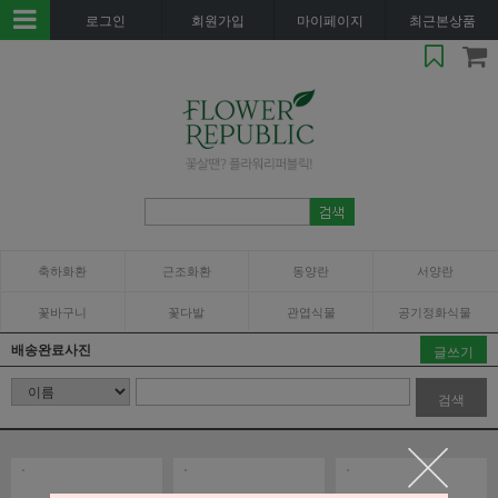
로그인
회원가입
마이페이지
최근본상품
축하화환
근조화환
동양란
서양란
꽃바구니
꽃다발
관엽식물
공기정화식물
배송완료사진
글쓰기
검색