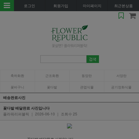
로그인
회원가입
마이페이지
최근본상품
축하화환
근조화환
동양란
서양란
꽃바구니
꽃다발
관엽식물
공기정화식물
배송완료사진
꽃다발 배달완료 사진입니다
플라워리퍼블릭
|
2026-06-10
|
조회수 25
꽃다발 배달완료 사진입니다