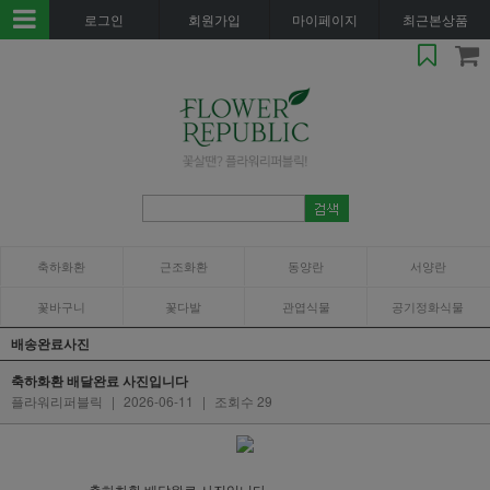
로그인
회원가입
마이페이지
최근본상품
축하화환
근조화환
동양란
서양란
꽃바구니
꽃다발
관엽식물
공기정화식물
배송완료사진
축하화환 배달완료 사진입니다
플라워리퍼블릭
|
2026-06-11
|
조회수 29
축하화환 배달완료 사진입니다