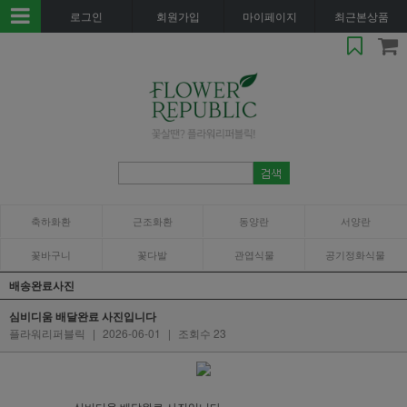
로그인
회원가입
마이페이지
최근본상품
축하화환
근조화환
동양란
서양란
꽃바구니
꽃다발
관엽식물
공기정화식물
배송완료사진
심비디움 배달완료 사진입니다
플라워리퍼블릭
|
2026-06-01
|
조회수 23
심비디움 배달완료 사진입니다