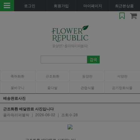
로그인
회원가입
마이페이지
최근본상품
축하화환
근조화환
동양란
서양란
꽃바구니
꽃다발
관엽식물
공기정화식물
배송완료사진
근조화환 배달완료 사진입니다
플라워리퍼블릭
|
2026-06-02
|
조회수 28
근조화환 배달완료 사진입니다