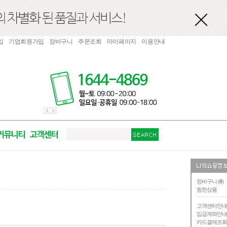
입
기업회원가입
장바구니
주문조회
마이페이지
이용안내
장바구니 (
0
)
찜한상품
고객센터안
입금계좌안
카드결제조