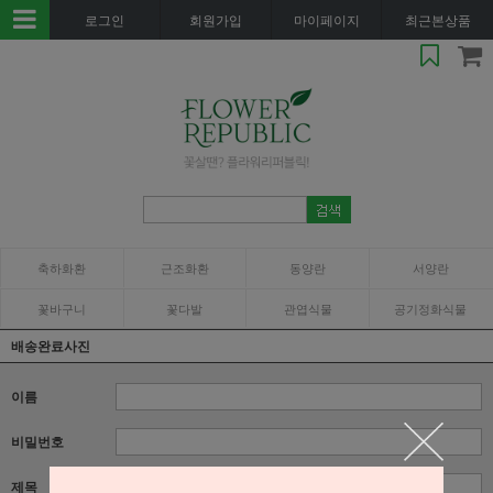
로그인
회원가입
마이페이지
최근본상품
축하화환
근조화환
동양란
서양란
꽃바구니
꽃다발
관엽식물
공기정화식물
배송완료사진
이름
비밀번호
제목