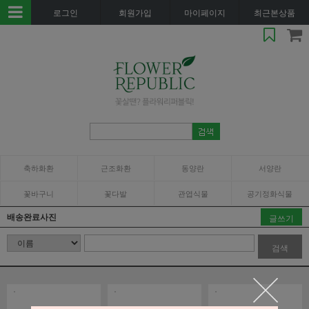
로그인
회원가입
마이페이지
최근본상품
축하화환
근조화환
동양란
서양란
꽃바구니
꽃다발
관엽식물
공기정화식물
배송완료사진
글쓰기
검색