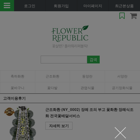
로그인
회원가입
마이페이지
최근본상품
축하화환
근조화환
동양란
서양란
꽃바구니
꽃다발
관엽식물
공기정화식물
고객이용후기
근조화환 (NY_0002) 장례 조의 부고 꽃화환 장례식조
화 전국꽃배달서비스
자세히 보기