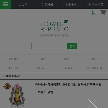
로그인
회원가입
마이페이지
최근본상품
축하화환
근조화환
동양란
서양란
꽃바구니
꽃다발
관엽식물
공기정화식물
고객이용후기
축하화환 특가형(FR_0053) 개업 결혼식 전국꽃배달
자세히 보기