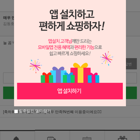
매우 만족!N번째 이용중이에요👍🏻
김동호
|
2026-05-08
|
조회수 53
늘 꼼ㄲ모하게 처리해주셔서 감사합니다^^
수정
삭제
답변
목록
글쓰기
일주일간 열지 않기
[축하화환 특가형(FR_0...]
매우 만족!N번째 이용중이에요👍🏻