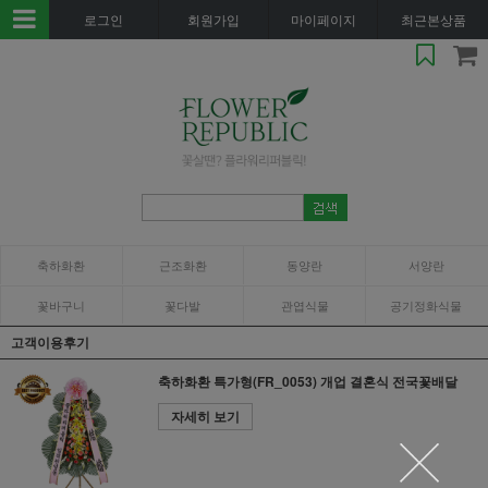
로그인
회원가입
마이페이지
최근본상품
축하화환
근조화환
동양란
서양란
꽃바구니
꽃다발
관엽식물
공기정화식물
고객이용후기
축하화환 특가형(FR_0053) 개업 결혼식 전국꽃배달
자세히 보기